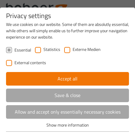
Privacy settings
We use cookies on our website. Some of them are absolutly essential,
while others will simply enable us to further improve your navigation
experience on our website.
Statistics
Externe Medien
Essential
External contents
Accept all
Sitemap
Save & close
Hohner Maschinenbau GmbH
Service
Allow and accept only essentially necessary cookies
Company
3 good reasons to choose Hohner
Show more information
Mission statements
Essential
People