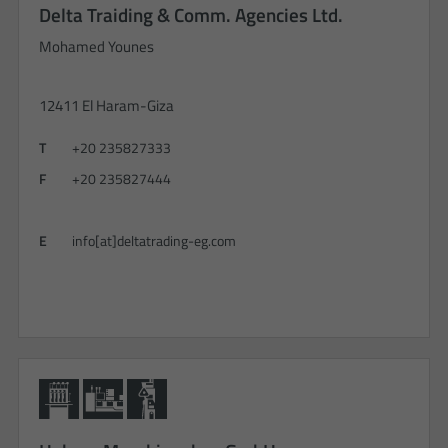
Delta Traiding & Comm. Agencies Ltd.
Mohamed Younes
12411 El Haram-Giza
T
+20 235827333
F
+20 235827444
E
info[at]deltatrading-eg.com