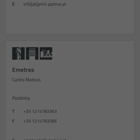
E
info[at]print-partner.pl
Emetres
Carlos Mateus
Pontinha
T
+35 1214783363
F
+35 1214783386