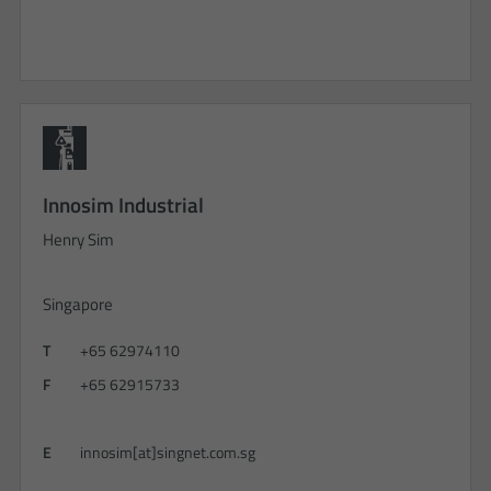
Innosim Industrial
Henry Sim
Singapore
T
+65 62974110
F
+65 62915733
E
innosim[at]singnet.com.sg