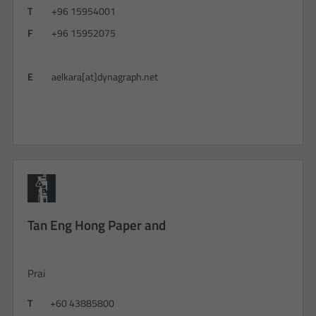
T
+96 15954001
F
+96 15952075
E
aelkara[at]dynagraph.net
Tan Eng Hong Paper and
Prai
T
+60 43885800