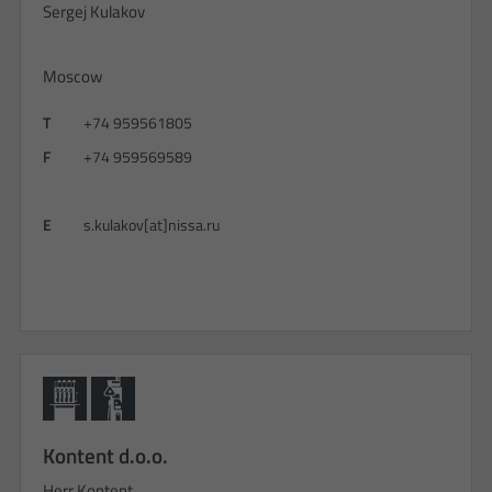
Sergej Kulakov
Moscow
T
+74 959561805
F
+74 959569589
E
s.kulakov[at]nissa.ru
Kontent d.o.o.
Herr Kontent