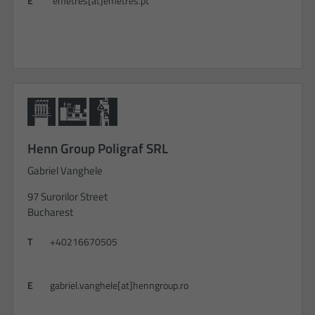
E
emetres[at]emetres.pt
Henn Group Poligraf SRL
Gabriel Vanghele
97 Surorilor Street
Bucharest
T
+40216670505
E
gabriel.vanghele[at]henngroup.ro