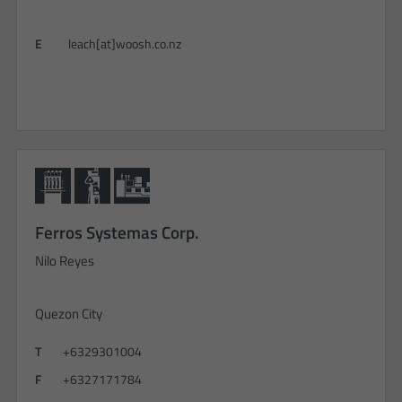
E
leach[at]woosh.co.nz
Ferros Systemas Corp.
Nilo Reyes
Quezon City
T
+6329301004
F
+6327171784