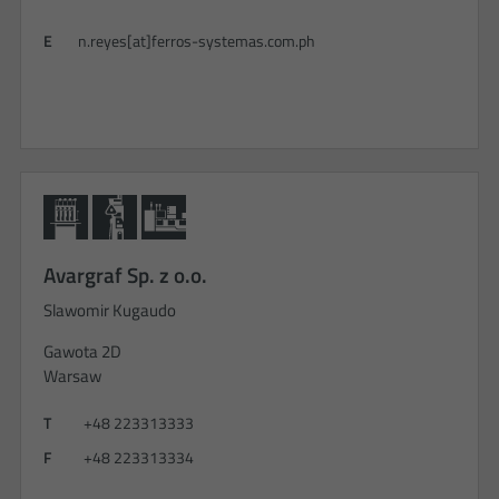
E
n.reyes[at]ferros-systemas.com.ph
Avargraf Sp. z o.o.
Slawomir Kugaudo
Gawota 2D
Warsaw
T
+48 223313333
F
+48 223313334