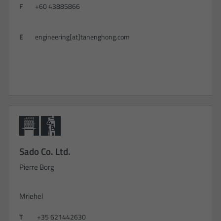
F
+60 43885866
E
engineering[at]tanenghong.com
Sado Co. Ltd.
Pierre Borg
Mriehel
T
+35 621442630