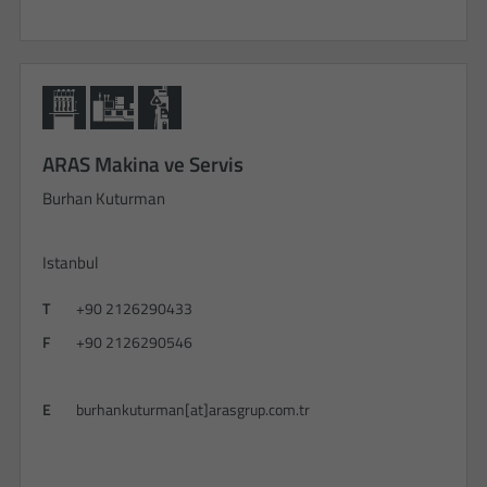
ARAS Makina ve Servis
Burhan Kuturman
Istanbul
T
+90 2126290433
F
+90 2126290546
E
burhankuturman[at]arasgrup.com.tr