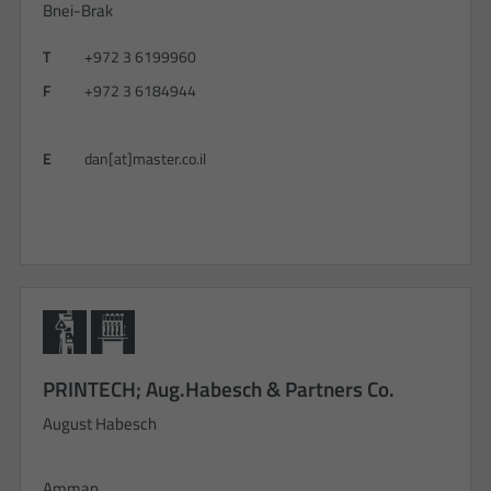
Bnei-Brak
T
+972 3 6199960
F
+972 3 6184944
E
dan[at]master.co.il
PRINTECH; Aug.Habesch & Partners Co.
August Habesch
Amman