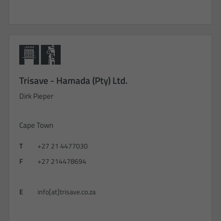
Trisave - Hamada (Pty) Ltd.
Dirk Pieper
Cape Town
T
+27 21 4477030
F
+27 214478694
E
info[at]trisave.co.za