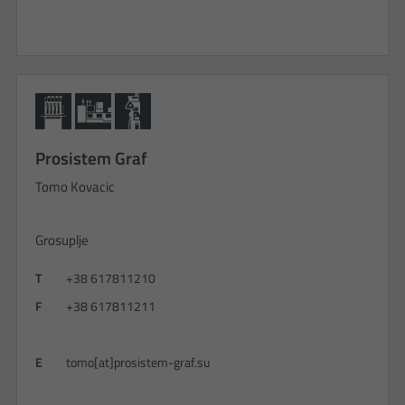
Prosistem Graf
Tomo Kovacic
Grosuplje
T
+38 617811210
F
+38 617811211
E
tomo[at]prosistem-graf.su