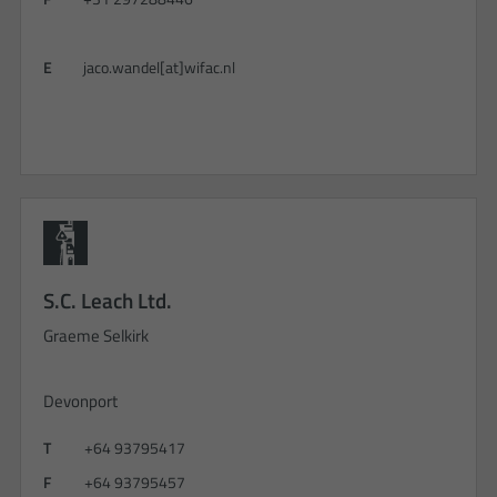
E
jaco.wandel[at]wifac.nl
S.C. Leach Ltd.
Graeme Selkirk
Devonport
T
+64 93795417
F
+64 93795457