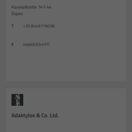
Karakalliontie 14 F 44
Espoo
T
+35 8449716038
E
seppo[at]corf.fi
Adaktylos & Co. Ltd.