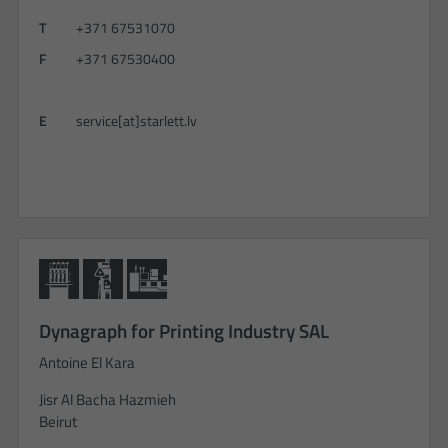
T
+371 67531070
F
+371 67530400
E
service[at]starlett.lv
Dynagraph for Printing Industry SAL
Antoine El Kara
Jisr Al Bacha Hazmieh
Beirut