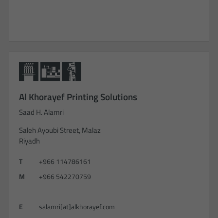
Al Khorayef Printing Solutions
Saad H. Alamri
Saleh Ayoubi Street, Malaz
Riyadh
T
+966 114786161
M
+966 542270759
E
salamri[at]alkhorayef.com