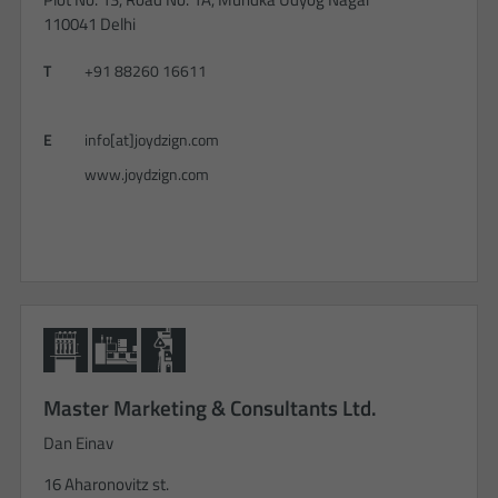
110041 Delhi
T
+91 88260 16611
E
info[at]joydzign.com
www.joydzign.com
Master Marketing & Consultants Ltd.
Dan Einav
16 Aharonovitz st.