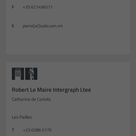
F
+35 621496571
E
pierre[at]sado.com.mt
Robert Le Maire Intergraph Ltee
Catherine de Coriolis
Les Pailles
T
+23 0286 5170