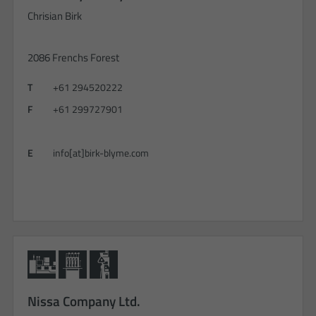
Chrisian Birk
2086 Frenchs Forest
T
+61 294520222
F
+61 299727901
E
info[at]birk-blyme.com
Nissa Company Ltd.