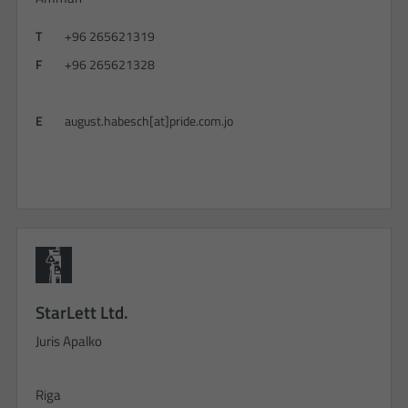
T
+96 265621319
F
+96 265621328
E
august.habesch[at]pride.com.jo
StarLett Ltd.
Juris Apalko
Riga