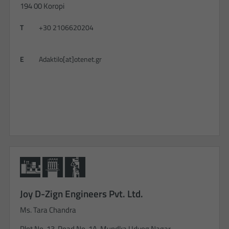
194 00 Koropi
T
+30 2106620204
E
Adaktilo[at]otenet.gr
Joy D-Zign Engineers Pvt. Ltd.
Ms. Tara Chandra
Plot No. 13, Road No. 1A, Mundka Udyog Nagar