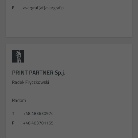
E
avargraf[at]avargraf.pl
PRINT PARTNER Sp.j.
Radek Fryczkowski
Radom
T
+48 483630974
F
+48 483701155