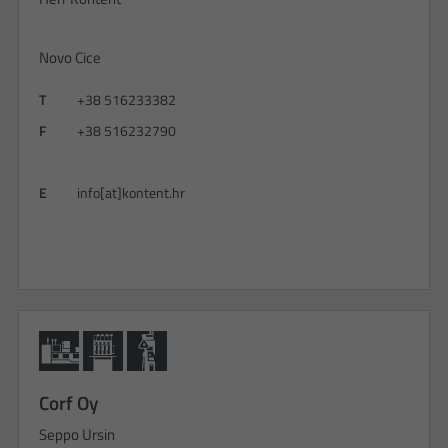
Novo Cice
T
+38 516233382
F
+38 516232790
E
info[at]kontent.hr
Corf Oy
Seppo Ursin