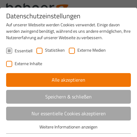
Datenschutzeinstellungen
Auf unserer Webseite werden Cookies verwendet. Einige davon
werden zwingend benötigt, während es uns andere ermöglichen, Ihre
Nutzererfahrung auf unserer Webseite zu verbessern.
Statistiken
Externe Medien
Essentiell
Externe Inhalte
Alle akzeptieren
Speichern & schließen
Nur essentielle Cookies akzeptieren
Home
>
Produkte
>
Sammelhefter
>
HSB 13.000
>
Vorteile
im Überblick
Weitere Informationen anzeigen
Essentiell