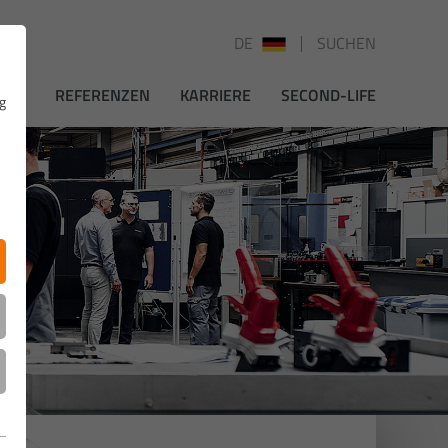
DE
SUCHEN
EWS
REFERENZEN
KARRIERE
SECOND-LIFE
g