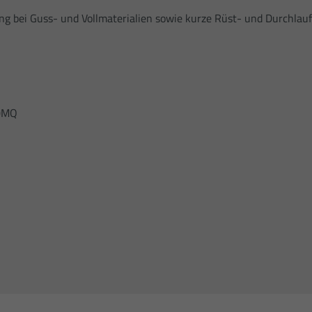
ung bei Guss- und Vollmaterialien sowie kurze Rüst- und Durchlauf
Name
_gat_gtag_UA_23412405_1
Anbieter
Google Analytics
Laufzeit
1 Minute
Dies ist ein von Google Analytics gesetztes Cookie
10MQ
vom Mustertyp, bei dem das Musterelement auf
dem Namen die eindeutige Identitätsnummer des
Kontos oder der Website enthält, auf das es sich
Zweck
bezieht. Es scheint eine Variation des _gat-Cookies
zu sein, das verwendet wird, um die von Google auf
Websites mit hohem Traffic-Aufkommen
aufgezeichnete Datenmenge zu begrenzen.