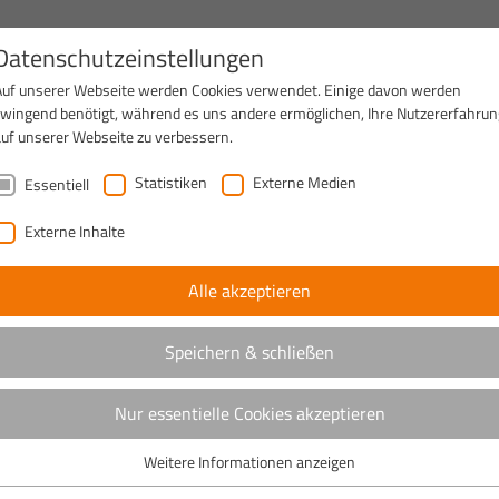
Datenschutzeinstellungen
Auf unserer Webseite werden Cookies verwendet. Einige davon werden
PRODUKTE
SERVICE
UNTERNEHMEN
N
zwingend benötigt, während es uns andere ermöglichen, Ihre Nutzererfahrun
auf unserer Webseite zu verbessern.
Statistiken
Externe Medien
Essentiell
Externe Inhalte
Alle akzeptieren
Speichern & schließen
Nur essentielle Cookies akzeptieren
Weitere Informationen anzeigen
Essentiell