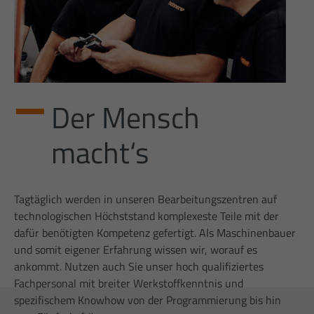
erhobenen Daten umfassen die Anzahl
der Besucher, die Quelle, aus der sie
stammen, und die Seiten in
anonymisierter Form.
Nom
_gat_gtag_UA_23412405_1
Der Mensch
Fournisseur
Google Analytics
macht‘s
Date
1 Minute
d'expiration
Dies ist ein von Google Analytics
Tagtäglich werden in unseren Bearbeitungszentren auf
gesetztes Cookie vom Mustertyp, bei dem
technologischen Höchststand komplexeste Teile mit der
das Musterelement auf dem Namen die
dafür benötigten Kompetenz gefertigt. Als Maschinenbauer
eindeutige Identitätsnummer des Kontos
oder der Website enthält, auf das es sich
und somit eigener Erfahrung wissen wir, worauf es
Intention
bezieht. Es scheint eine Variation des
ankommt. Nutzen auch Sie unser hoch qualifiziertes
_gat-Cookies zu sein, das verwendet wird,
Fachpersonal mit breiter Werkstoffkenntnis und
um die von Google auf Websites mit
spezifischem Knowhow von der Programmierung bis hin
hohem Traffic-Aufkommen