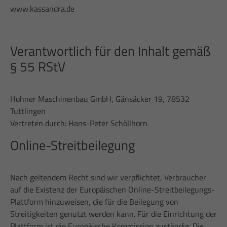
erhobenen Daten umfassen die Anzahl
www.kassandra.de
der Besucher, die Quelle, aus der sie
stammen, und die Seiten in
anonymisierter Form.
Verantwortlich für den Inhalt gemäß
Nombre
_gat_gtag_UA_23412405_1
§ 55 RStV
Proveedor
Google Analytics
Hohner Maschinenbau GmbH, Gänsäcker 19, 78532
Fecha de
1 Minute
Tuttlingen
caducidad
Vertreten durch: Hans-Peter Schöllhorn
Dies ist ein von Google Analytics
Online-Streitbeilegung
gesetztes Cookie vom Mustertyp, bei dem
das Musterelement auf dem Namen die
eindeutige Identitätsnummer des Kontos
Nach geltendem Recht sind wir verpflichtet, Verbraucher
oder der Website enthält, auf das es sich
auf die Existenz der Europäischen Online-Streitbeilegungs-
Intención
bezieht. Es scheint eine Variation des
Plattform hinzuweisen, die für die Beilegung von
_gat-Cookies zu sein, das verwendet wird,
um die von Google auf Websites mit
Streitigkeiten genutzt werden kann. Für die Einrichtung der
hohem Traffic-Aufkommen
Plattform ist die Europäische Kommission zuständig. Die