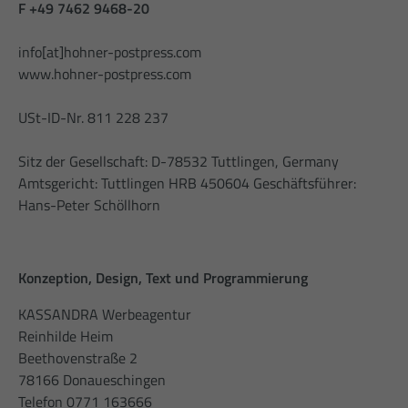
Enthält die gewählten Tracking-Optin-
F +49 7462 9468-20
Utilizamos contenidos externos en nuestra web con el fin de
Intención
Nutzung der Website für den
Einstellungen.
Intención
suministrar informaciones adicionales
Analysebericht der Website zu verfolgen.
info[at]hohner-postpress.com
Die Cookies speichern Informationen
www.hohner-postpress.com
anonym und weisen eine randoly
generierte Nummer zu, um eindeutige
Besucher zu identifizieren.
USt-ID-Nr. 811 228 237
Nombre
_gid
Sitz der Gesellschaft: D-78532 Tuttlingen, Germany
Amtsgericht: Tuttlingen HRB 450604 Geschäftsführer:
Proveedor
Google Analytics
Hans-Peter Schöllhorn
Fecha de
1 Tag
caducidad
Konzeption, Design, Text und Programmierung
Dieses Cookie wird von Google Analytics
installiert. Das Cookie wird verwendet, um
KASSANDRA Werbeagentur
Informationen darüber zu speichern, wie
Reinhilde Heim
Besucher eine Website nutzen, und hilft
Beethovenstraße 2
bei der Erstellung eines Analyseberichts
78166 Donaueschingen
Intención
darüber, wie es der Website geht. Die
Telefon 0771 163666