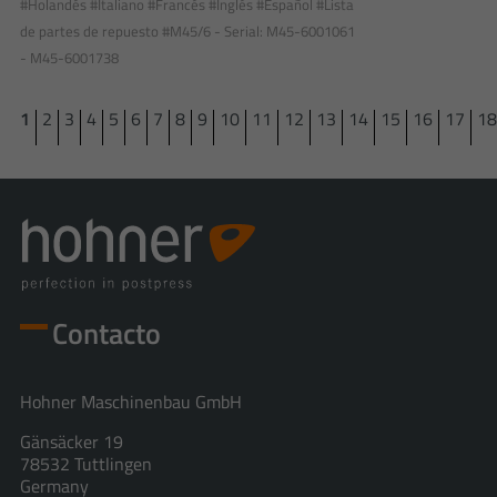
#Holandés
#Italiano
#Francés
#Inglés
#Español
#Lista
de partes de repuesto
#M45/6 - Serial: M45-6001061
- M45-6001738
1
2
3
4
5
6
7
8
9
10
11
12
13
14
15
16
17
18
Contacto
Hohner Maschinenbau GmbH
Gänsäcker 19
78532 Tuttlingen
Germany