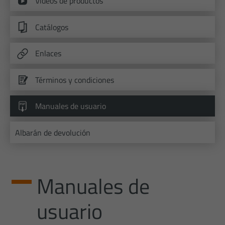
Videos de productos
weisen eine randoly generierte Nummer
eindeutige Besucher zu identifizieren.
Catálogos
Nombre
_gid
Enlaces
Proveedor
Google Analytics
Términos y condiciones
Fecha de
1 Tag
caducidad
Manuales de usuario
Dieses Cookie wird von Google Analytics
installiert. Das Cookie wird verwendet, 
Albarán de devolución
Informationen darüber zu speichern, wie
Besucher eine Website nutzen, und hilft 
Intención
Erstellung eines Analyseberichts darüber
der Website geht. Die erhobenen Daten
Manuales de
umfassen die Anzahl der Besucher, die Qu
aus der sie stammen, und die Seiten in
usuario
anonymisierter Form.