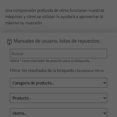
Nombre
_gat_gtag_UA_23412405_1
Una comprensión profunda de cómo funcionan nuestras
Proveedor
Google Analytics
máquinas y cómo se utilizan le ayudará a aprovechar al
máximo su inversión.
Fecha de
1 Minute
caducidad
Manuales de usuario, listas de repuestos, .
Dies ist ein von Google Analytics gesetz
Cookie vom Mustertyp, bei dem das
Musterelement auf dem Namen die eind
Identitätsnummer des Kontos oder der 
Utilice * como marcador de posición para su búsqueda...
Intención
enthält, auf das es sich bezieht. Es schei
Filtrar los resultados de la búsqueda
Variation des _gat-Cookies zu sein, das
|
Restablecer filtros
verwendet wird, um die von Google auf 
mit hohem Traffic-Aufkommen aufgezei
Datenmenge zu begrenzen.