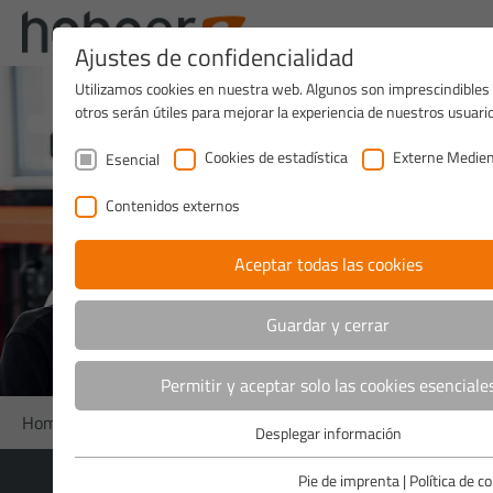
Ajustes de confidencialidad
Utilizamos cookies en nuestra web. Algunos son imprescindibles
otros serán útiles para mejorar la experiencia de nuestros usuari
Cookies de estadística
Externe Medie
Esencial
Contenidos externos
Aceptar todas las cookies
Guardar y cerrar
Permitir y aceptar solo las cookies esenciale
Home
>
Mediateca
>
Manuales de usuario
Desplegar información
Esencial
Las cookies esenciales son necesarias para el correcto funcio
Pie de imprenta
|
Política de c