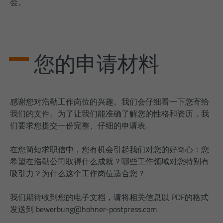
会。
提供者
Google Analytics
周期
1 Minute
您的申请材料
Dies ist ein von Google Analytics
gesetztes Cookie vom Mustertyp, bei dem
das Musterelement auf dem Namen die
eindeutige Identitätsnummer des Kontos
感谢您对浩勒工作岗位的兴趣。我们会仔细看一下您寄给
oder der Website enthält, auf das es sich
意图
bezieht. Es scheint eine Variation des
我们的文件。为了让我们能准确了解您的性格和资历，我
_gat-Cookies zu sein, das verwendet wird,
们要求您提交一份完整、仔细的申请表.
um die von Google auf Websites mit
hohem Traffic-Aufkommen
在您简短求职信中，您有机会引起我们对您的好奇心：您
aufgezeichnete Datenmenge zu
希望在浩勒公司取得什么成就？哪些工作领域对您特别有
begrenzen.
吸引力？为什么这个工作岗位适合您？
我们期待收到您的电子文档，请将相关信息以 PDF的格式
发送到
bewerbung@hohner-postpress.com