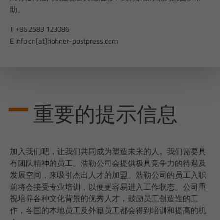
助。
Besucher zu identifizieren.
T
+86 2583 123086
姓名
_gid
E
info.cn[at]hohner-postpress.com
提供者
Google Analytics
周期
1 Tag
Dieses Cookie wird von Google Analytics
重要的提示信息
installiert. Das Cookie wird verwendet, um
Informationen darüber zu speichern, wie
Besucher eine Website nutzen, und hilft
bei der Erstellung eines Analyseberichts
意图
darüber, wie es der Website geht. Die
加入我们吧，让我们共同成为塑造未来的人。我们需要具
erhobenen Daten umfassen die Anzahl
有团队精神的员工。浩勒公司会提供极具竞争力的待遇及
der Besucher, die Quelle, aus der sie
发展空间，来吸引杰出人才的加盟。浩勒公司的员工入职
stammen, und die Seiten in
前将会接受专业培训，以便更容易进入工作状态。公司重
anonymisierter Form.
视培养各种文化背景的优秀人才，鼓励员工创造性的工
作，各国的本地员工及外籍员工都会得到培训和提高的机
姓名
_gat_gtag_UA_23412405_1