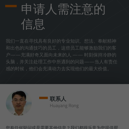
姓名
hhp-dl-f
显示cookie详细信息
申请人需注意的
提供者
Hohner Maschinenbau GmbH
统计
信息
cookies格式信息的统计将会是匿名记录信息。这些信息将有助
周期
1 Jahr
于我们理解访客对我们网站的使用意图。
Cookie zum vereinfachten Download von
意图
我们一直在寻找具有良好的专业知识、想法、奉献精神
姓名
_ga
显示cookie详细信息
Dateien.
和出色的沟通技巧的员工，这些员工能够激励我们的客
提供者
Google Analytics
户——充满好奇又面向未来的人 —— 时刻保持冷静的
Externe Medien
姓名
cookie_optin
头脑，并关注处理工作中所遇到的问题——当人有责任
Inhalte von Videoplattformen und Social Media Plattformen
周期
2 Jahre
感的时候，他们会充满动力去实现他们的最大价值。
提供者
TYPO3
werden standardmäßig blockiert. Wenn Cookies von externen
Medien akzeptiert werden, bedarf der Zugriff auf diese Inhalte
Dieses Cookie wird von Google Analytics
周期
1 Jahr
keiner manuellen Zustimmung mehr.
installiert. Das Cookie wird verwendet, um
Besucher-, Sitzungs- und
Enthält die gewählten Tracking-Optin-
意图
Kampagnendaten zu berechnen und die
联系人
Einstellungen.
外部内容
Nutzung der Website für den
Huayang Rong
意图
我们使用我们网站上的外部内容为您提供附加信息
Analysebericht der Website zu verfolgen.
Die Cookies speichern Informationen
anonym und weisen eine randoly
您有任何疑问或是需要其他信息？我们都很乐意为您提供帮
generierte Nummer zu, um eindeutige